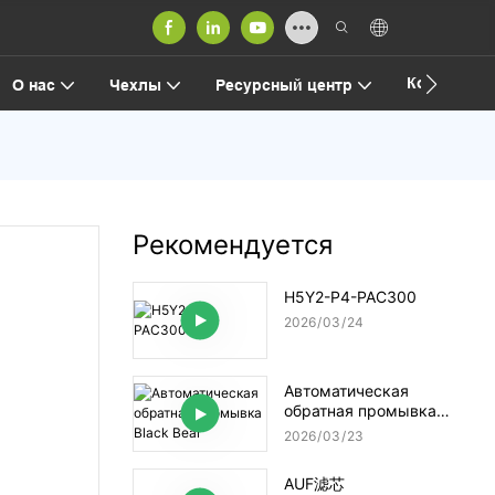
Контакт
О нас
Чехлы
Ресурсный центр
Рекомендуется
H5Y2-P4-PAC300
2026
03
24
Автоматическая
обратная промывка
Black Bear
2026
03
23
AUF滤芯