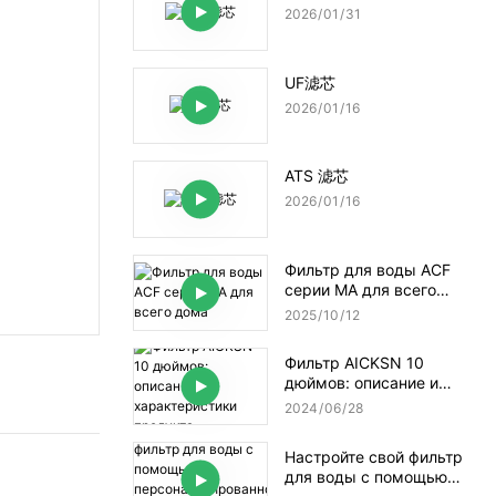
2026
01
31
UF滤芯
2026
01
16
ATS 滤芯
2026
01
16
Фильтр для воды ACF
серии MA для всего
дома
2025
10
12
Фильтр AICKSN 10
дюймов: описание и
характеристики
2024
06
28
продукта
Настройте свой фильтр
для воды с помощью