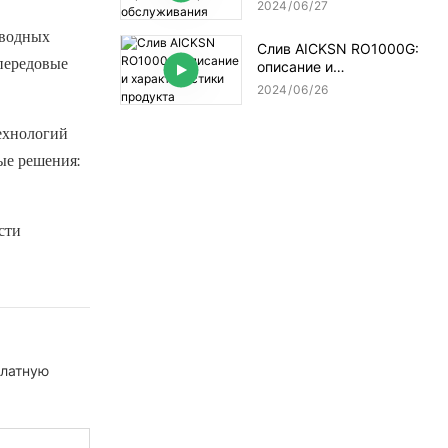
персонализированного
2024
06
27
обслуживания AICKSN
 водных
Слив AICKSN RO1000G:
передовые
описание и
характеристики
2024
06
26
продукта
ехнологий
ые решения:
сти
платную