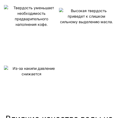
Высокая твердость
приведет к слишком
Твердость уменьшает
сильному выделению
—— Это может привести к
необходимость
образованию маслянистой
масла.
предварительного
——Это приведет к получению
пленки на поверхности
более мягкого кофе.
кофейной жидкости.
наполнения кофе.
Из-за накипи давление
снижается
—— Это уменьшит выход кофе.