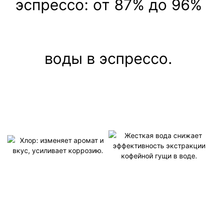
эспрессо: от 87% до 96%
воды в эспрессо.
Жесткая вода снижает
эффективность экстракции
кофейной гущи в воде.
——Слишком низкая степень
Хлор: изменяет аромат и
экстракции кофе приведет к
вкус, усиливает коррозию.
более легкому или более
——Хлорированные
кислому вкусу.
ароматические углеводороды и
—— Чрезмерная экстракция
маслянистые вещества.
кофе приведет к горькому
——Повышенная кислотность
вкусу.