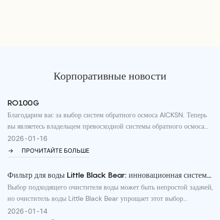
Корпоративные новости
RO100G
Благодарим вас за выбор систем обратного осмоса AICKSN. Теперь
вы являетесь владельцем превосходной системы обратного осмоса
(RO), в основе которой лежит передовая международная мембрана
2026
01
16
обратного осмоса (мембрана RO). Благодаря многоступенчатой ​​
ПРОЧИТАЙТЕ БОЛЬШЕ
предварительной фильтрации точность фильтрации достигает
0,0001 микрона, что эффективно снижает содержание большинства
Фильтр для воды Little Black Bear: инновационная система
загрязняющих веществ, органических и неорганических
фильтрации для каждого дома.
Выбор подходящего очистителя воды может быть непростой задачей,
соединений, а также устраняет нежелательный привкус и запах
но очиститель воды Little Black Bear упрощает этот выбор
водопроводной воды. Система предназначена для преобразования
благодаря инновационной технологии фильтрации, разработанной
2026
01
14
водопроводной воды в дистиллированную. Весь процесс