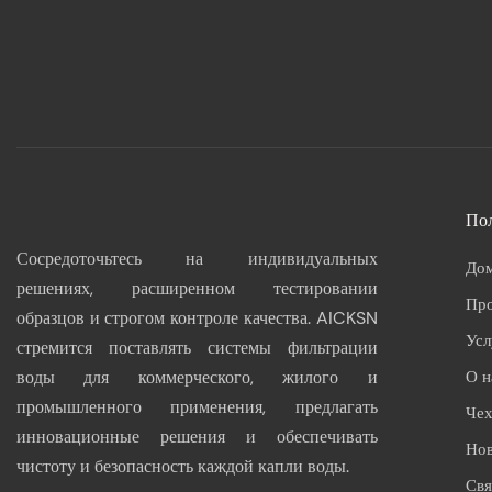
По
Сосредоточьтесь на индивидуальных
До
решениях, расширенном тестировании
Пр
образцов и строгом контроле качества. AICKSN
Усл
стремится поставлять системы фильтрации
воды для коммерческого, жилого и
О н
промышленного применения, предлагать
Че
инновационные решения и обеспечивать
Но
чистоту и безопасность каждой капли воды.
Свя