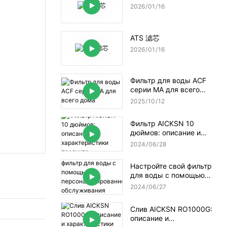
2026
01
16
ATS 滤芯
2026
01
16
Фильтр для воды ACF
серии MA для всего
дома
2025
10
12
Фильтр AICKSN 10
дюймов: описание и
характеристики
2024
06
28
продукта
Настройте свой фильтр
для воды с помощью
персонализированного
2024
06
27
обслуживания AICKSN
Слив AICKSN RO1000G:
описание и