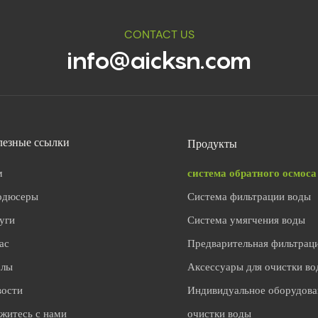
CONTACT US
info@aicksn.com
Продукты
лезные ссылки
м
система обратного осмоса
одюсеры
Система фильтрации воды
уги
Система умягчения воды
ас
Предварительная фильтрац
хлы
Аксессуары для очистки в
вости
Индивидуальное оборудова
житесь с нами
очистки воды