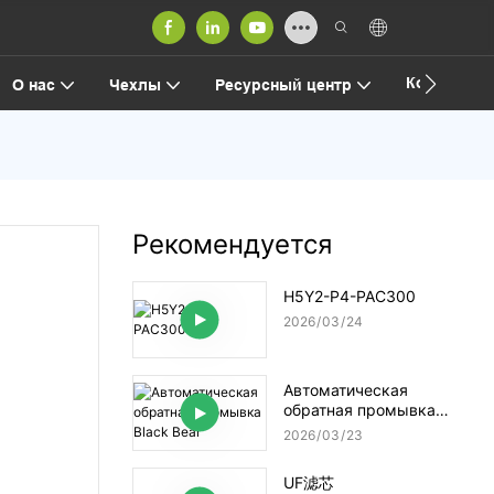
Контакт
О нас
Чехлы
Ресурсный центр
Рекомендуется
H5Y2-P4-PAC300
2026
03
24
Автоматическая
обратная промывка
Black Bear
2026
03
23
UF滤芯