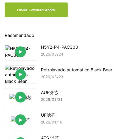
Enviar Consulta Ahora
Recomendado
H5Y2-P4-PAC300
2026
03
24
Retrolavado automático Black Bear
2026
03
23
AUF滤芯
2026
01
31
UF滤芯
2026
01
16
ATS 滤芯