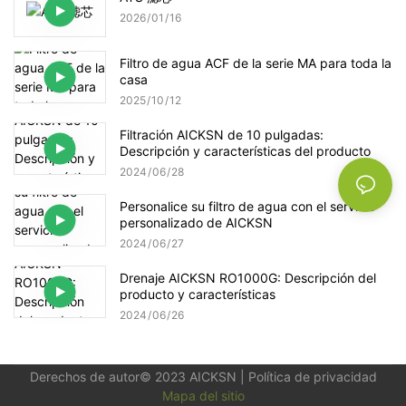
2026
01
16
Filtro de agua ACF de la serie MA para toda la
casa
2025
10
12
Filtración AICKSN de 10 pulgadas:
Descripción y características del producto
2024
06
28
Personalice su filtro de agua con el servicio
personalizado de AICKSN
2024
06
27
Drenaje AICKSN RO1000G: Descripción del
producto y características
2024
06
26
Derechos de autor© 2023
AICKSN
|
Política de privacidad
Mapa del sitio