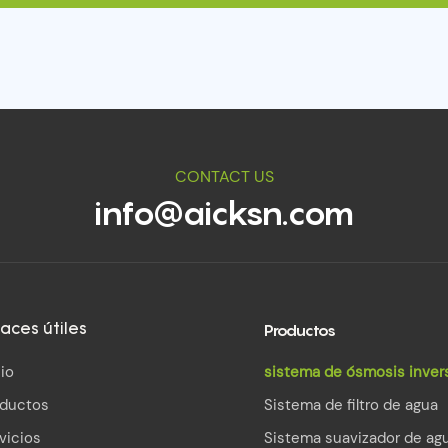
CONTACT US
info@aicksn.com
Productos
aces útiles
cio
sistema de ósmosis inver
oductos
Sistema de filtro de agua
vicios
Sistema suavizador de ag