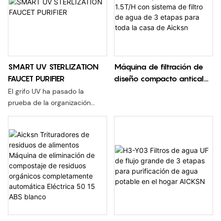
máquina de tipo tradicional.
3. Opcional para montaje en
pared e independiente
Adecuado para: debajo del
fregadero/hogar, hoteles,
tiendas de alimentos, oficina
SMART UV STERLIZATION
Máquina de filtración de
Vida útil del filtro: 6-12 meses
FAUCET PURIFIER
diseño compacto antical
1.5T/H con sistema de filtro
El grifo UV ha pasado la
de agua de 3 etapas para
prueba de la organización
toda la casa de Aicksn
autorizada y la tasa de
esterilización es superior al
99,9%.