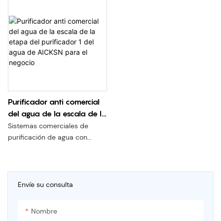
carbono compuesto ATS
compuestos orgánicos, color
compuestos orgánicos, color
pionero, membrana de
olor y turbidez
olor y turbidez
ultrafiltración de presión
externa importada.
El diámetro de los poros es de
0,01 (uno por ciento) micrones.
Presión de agua aplicable: 0,1-
0,4Mpa
Caudal: 3 l/min.
Purificador anti comercial
del agua de la escala de la
etapa del purificador 1 del
Sistemas comerciales de
agua de AICKSN para el
purificación de agua con
negocio
purificación por RO montados
en una plataforma dedicada.
Características:
1. Cartucho de filtro
Envíe su consulta
desechable Snap-on
patentado, se desmonta y
Nombre
monta fácilmente, evitando la