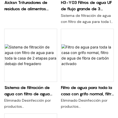
Aicksn Trituradores de
H3-Y03 Filtros de agua UF
residuos de alimentos
de flujo grande de 3
Máquina de eliminación de
etapas para purificación
Sistema de filtración de agua
compostaje de residuos
de agua potable en el
con filtro de agua para toda la
orgánicos completamente
hogar AICKSN
casa de 3 etapas para debajo
del fregadero
automática Eléctrica 50 15
Aicksn H3-Y03D Sistemas de
ABS blanco
agua con filtro de 3 etapas de
alta calidad,
electrodomésticos enteros
para casa debajo del
fregadero
Eliminado Desinfección por
productos Humus, plomo,
Sistema de filtración de
Filtro de agua para toda la
compuestos orgánicos
agua con filtro de agua
casa con grifo normal, filtro
clorados residuales, color, olor
para toda la casa de 2
de agua de fibra de
y turbidez.
Eliminado Desinfección por
Eliminado Desinfección por
etapas para debajo del
carbón activado
Algodón PP tipo VO 3D,
productos
productos
fregadero
cartucho de filtro de fibra de
Humus, plomo, cloro residual.
Humus, plomo, cloro residual.