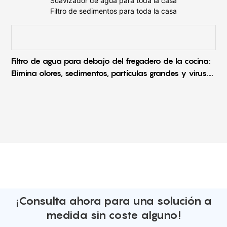
Suavizador de agua para toda la casa
Filtro de sedimentos para toda la casa
Filtro de agua para debajo del fregadero de la cocina:
Elimina olores, sedimentos, partículas grandes y virus.
Purificador de uso doméstico.
A
p
¡Consulta ahora para una solución a
medida sin coste alguno!