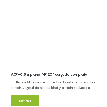
ACF+0,5 μ plano MF 20” cargado con plata
El filtro de fibra de carbón activado está fabricado con
carbón vegetal de alta calidad y carbón activado a
base de carbón como materias primas,
complementado con adhesivos de grado alimenticio
Leer Más
de alta tecnología. Integra funciones de adsorción,