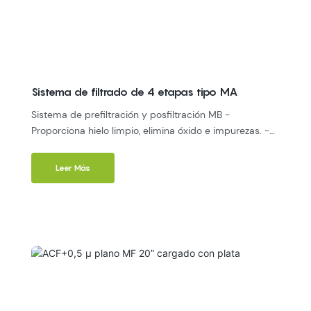
Sistema de filtrado de 4 etapas tipo MA
Sistema de prefiltración y posfiltración MB -
Proporciona hielo limpio, elimina óxido e impurezas. -
Proteja el equipo principal, evite obstrucciones en las
tuberías del equipo. -Sistema de filtración en
Leer Más
profundidad de sedimentos melt-blown. -Minimice los
costos de mantenimiento con un sistema de
sedimentos reemplazable ecológico.