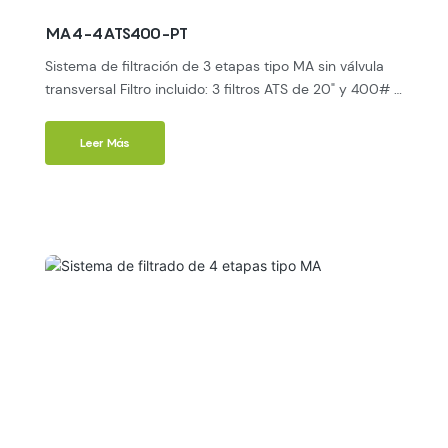
MA4-4ATS400-PT
Sistema de filtración de 3 etapas tipo MA sin válvula
transversal Filtro incluido: 3 filtros ATS de 20" y 400# 1
filtro prefiltro PP 1x FOF (Casa llena de antiescaladores)
Rango de micras: 5-10 µm Conector: 3/4” Caudal: 30
Leer Más
L/min. Cartucho recargable. Capacidad: 47.400
G/180.000 L