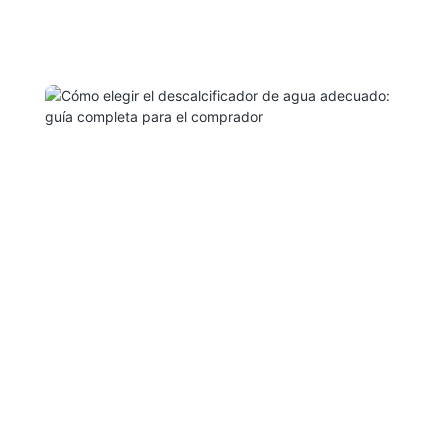
filtración, interceptación y catálisis en un solo filtro. 2.
Puede eliminar eficazmente materia orgánica, cloro
residual y otras sustancias radiactivas en el agua, y
tiene el efecto de decoloración y eliminación de olores.
3.. Reducir quistes como Cryptosporidium y Giardia
por medios mecánicos.