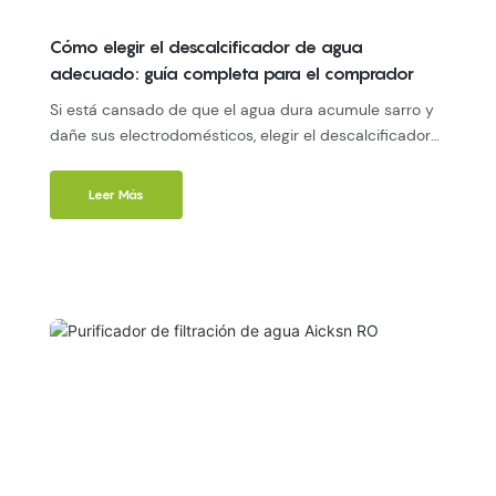
Cómo elegir el descalcificador de agua
adecuado: guía completa para el comprador
Si está cansado de que el agua dura acumule sarro y
dañe sus electrodomésticos, elegir el descalcificador
adecuado es fundamental. Esta completa guía de
compra le simplificará la decisión, detallando las
Leer Más
características, beneficios y opciones clave que se
adaptan a su hogar y presupuesto. Con la información
adecuada, podrá disfrutar fácilmente de agua más
suave, platos más limpios y tuberías más duraderas.