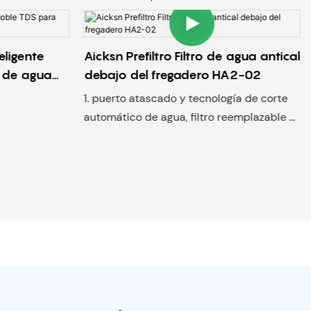
eligente
Aicksn Prefiltro Filtro de agua antical
 de agua
debajo del fregadero HA2-02
1. puerto atascado y tecnología de corte
automático de agua, filtro reemplazable y
desechable rápido;
2. La mitad del tamaño de la máquina de
tipo tradicional.
3. Opcional para montaje en pared e
independiente Adecuado para: debajo del
fregadero/hogar, hoteles, tiendas de
alimentos, oficina Vida útil del filtro: 6-12
meses