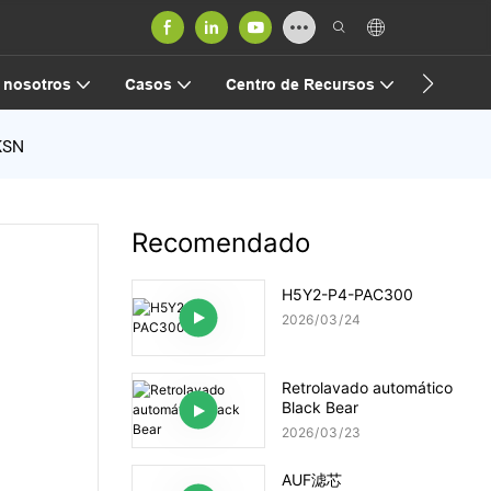
Contact
 nosotros
Casos
Centro de Recursos
KSN
Recomendado
H5Y2-P4-PAC300
2026
03
24
Retrolavado automático
Black Bear
2026
03
23
AUF滤芯