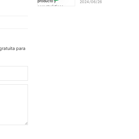
producto y características
2024
06
26
gratuita para