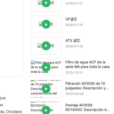
2026
01
31
UF滤芯
2026
01
16
ATS 滤芯
2026
01
16
Filtro de agua ACF de la
serie MA para toda la casa
2025
10
12
Filtración AICKSN de 10
pulgadas: Descripción y
características del
2024
06
28
producto
gua
as
Drenaje AICKSN
RO1000G: Descripción del
da. Olvídate