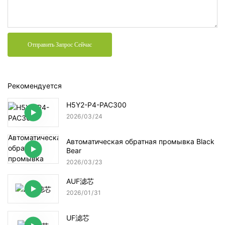
Отправить Запрос Сейчас
Рекомендуется
H5Y2-P4-PAC300
2026
03
24
Автоматическая обратная промывка Black
Bear
2026
03
23
AUF滤芯
2026
01
31
UF滤芯