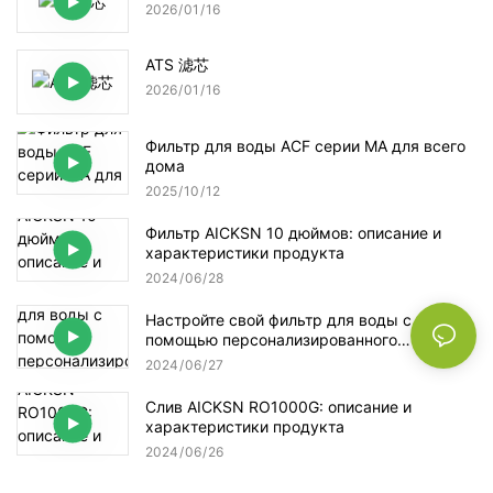
2026
01
16
ATS 滤芯
2026
01
16
Фильтр для воды ACF серии MA для всего
дома
2025
10
12
Фильтр AICKSN 10 дюймов: описание и
характеристики продукта
2024
06
28
Настройте свой фильтр для воды с
помощью персонализированного
обслуживания AICKSN
2024
06
27
Слив AICKSN RO1000G: описание и
характеристики продукта
2024
06
26