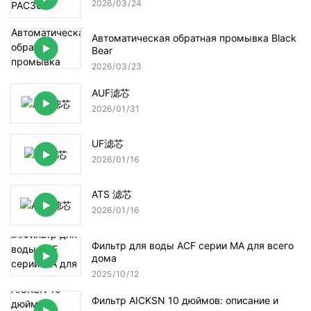
2026
03
24
Автоматическая обратная промывка Black
Bear
2026
03
23
AUF滤芯
2026
01
31
UF滤芯
2026
01
16
ATS 滤芯
2026
01
16
Фильтр для воды ACF серии MA для всего
дома
2025
10
12
Фильтр AICKSN 10 дюймов: описание и