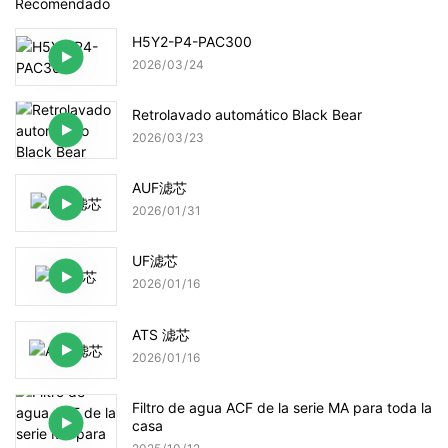
Recomendado
H5Y2-P4-PAC300
2026
03
24
Retrolavado automático Black Bear
2026
03
23
AUF滤芯
2026
01
31
UF滤芯
2026
01
16
ATS 滤芯
2026
01
16
Filtro de agua ACF de la serie MA para toda la
casa