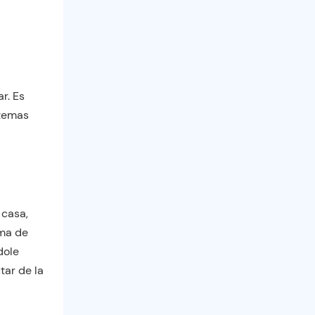
r. Es
stemas
 casa,
ama de
dole
tar de la