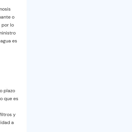
mosis
nante o
 por lo
inistro
 agua es
o plazo
lo que es
iltros y
lidad a