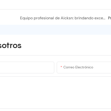
Equipo profesional de Aicksn: brindando excelencia en cada proyecto
P
sotros
Correo Electrónico