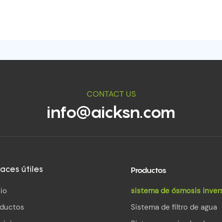
CONTACT US
info@aicksn.com
Productos
aces útiles
cio
sistema de ósmosis inver
oductos
Sistema de filtro de agua