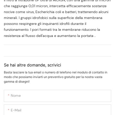
Il filtro a filtrazione UF UItra di AICKSN, con una gamma di micron
che raggiunge 0,01 micron, intercetta efficacemente sostanze
nocive come virus, Escherichia coli e batteri, trattenendo alcuni
minerali. I gruppi idrofobici sulla superficie della membrana
possono respingere gli inquinanti idrofili durante il
funzionamento. I pori formati tra le membrane riducono la
.
resistenza al flusso dell'acqua e aumentano la portata
Se hai altre domande, scrivici
Basta lasciare la tua email o numero di telefono nel modulo di contatto in
modo che possiamo inviarti un preventivo gratuito per la nostra vasta
gamma di disegni!
Nome
E-Mail