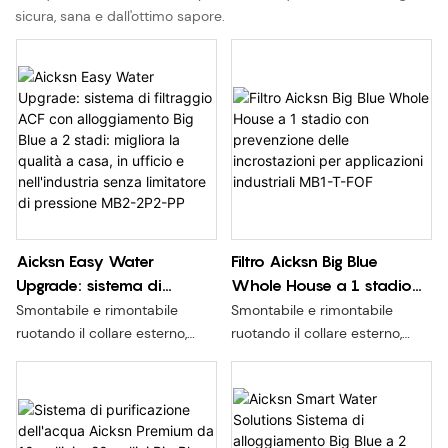
sicura, sana e dall'ottimo sapore.
Aicksn Easy Water
Filtro Aicksn Big Blue
Upgrade: sistema di
Whole House a 1 stadio
filtraggio ACF con
con prevenzione delle
Smontabile e rimontabile
Smontabile e rimontabile
alloggiamento Big Blue a 2
incrostazioni per
ruotando il collare esterno,
ruotando il collare esterno,
stadi: migliora la qualità a
applicazioni industriali
senza spostare la guarnizione,
senza spostare la guarnizione,
senza scarico della pressione,
senza scarico della pressione,
casa, in ufficio e
MB1-T-FOF
e più comoda e sicura la
e più comoda e sicura la
nell'industria senza
sostituzione dell'elemento
sostituzione dell'elemento
limitatore di pressione