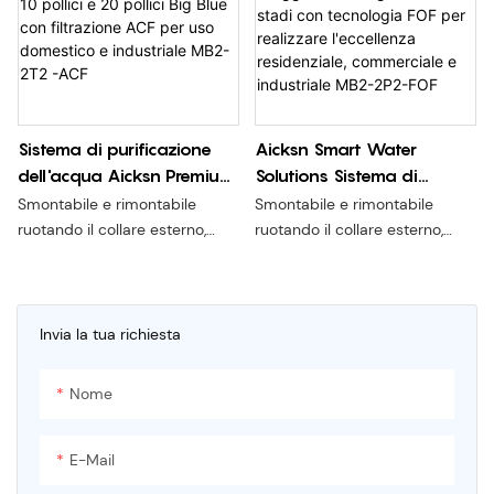
filtrante
filtrante
MB2-2P2-PP
Sistema di purificazione
Aicksn Smart Water
dell'acqua Aicksn Premium
Solutions Sistema di
da 10 pollici e 20 pollici Big
alloggiamento Big Blue a 2
Smontabile e rimontabile
Smontabile e rimontabile
Blue con filtrazione ACF per
stadi con tecnologia FOF
ruotando il collare esterno,
ruotando il collare esterno,
uso domestico e
per realizzare l'eccellenza
senza spostare la guarnizione,
senza spostare la guarnizione,
senza scarico della pressione,
senza scarico della pressione,
industriale MB2-2T2 -ACF
residenziale, commerciale e
e più comoda e sicura la
e più comoda e sicura la
industriale MB2-2P2-FOF
sostituzione dell'elemento
sostituzione dell'elemento
Invia la tua richiesta
filtrante
filtrante
Nome
E-Mail