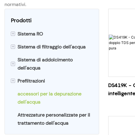
normativi.
Prodotti
+
Sistema RO
+
Sistema di filtraggio dell'acqua
Sistema ad osmosi inversa per
tutta la casa
Sistema di addolcimento
Sistema di filtraggio dell'acqua
+
dell'acqua
Sistema RO commerciale
per tutta la casa
+
Prefiltrazioni
Sistema RO industriale
Depuratore d'acqua
Addolcitore d'acqua per tutta la
DS419K - C
commerciale
casa
intelligen
accessori per la depurazione
Filtro per sedimenti per tutta la
per macch
dell'acqua
Filtro per l'acqua industriale
Addolcitore d'acqua
casa
pura
commerciale
Attrezzature personalizzate per il
Filtro per l'acqua a sedimenti
trattamento dell'acqua
Addolcitore d'acqua industriale
commerciale