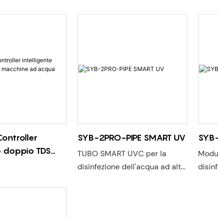
ontroller
SYB-2PRO-PIPE SMART UV
SYB
te doppio TDS
TUBO SMART UVC per la
Modul
ine ad acqua
disinfezione dell'acqua ad alta
disin
portata
porta