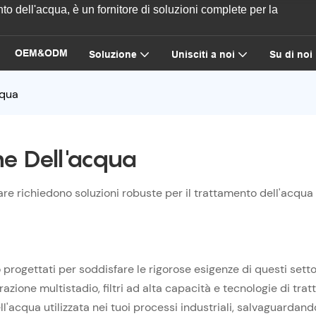
o dell'acqua, è un fornitore di soluzioni complete per la
OEM&ODM
Soluzione
Unisciti a noi
Su di noi
cqua
ne Dell'acqua
e richiedono soluzioni robuste per il trattamento dell'acqua i
o progettati per soddisfare le rigorose esigenze di questi setto
ltrazione multistadio, filtri ad alta capacità e tecnologie di 
l'acqua utilizzata nei tuoi processi industriali, salvaguardand