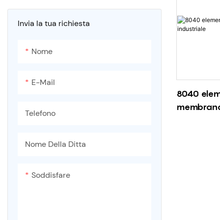
Filtro industriale dai sedimenti
dell'acqua
Invia la tua richiesta
Nome
E-Mail
8040 elem
membrana 
Telefono
Nome Della Ditta
Soddisfare