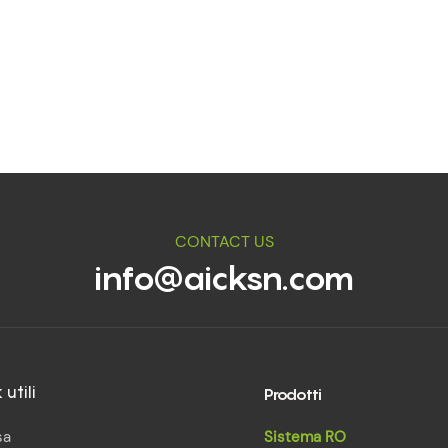
CONTACT US
info@aicksn.com
Prodotti
k utili
sa
Sistema RO