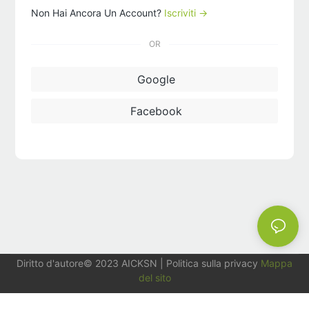
Non Hai Ancora Un Account?
Iscriviti →
OR
Google
Facebook
Diritto d'autore© 2023
AICKSN
|
Politica sulla privacy
Mappa
del sito