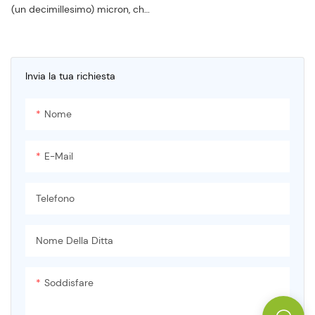
(un decimillesimo) micron, che
ha un buon tasso di rimozione
di quasi tutti i solidi solubili
nell'acqua e il tasso di
desalinizzazione è di circa il
Invia la tua richiesta
90% (pressione dell'acqua
superiore a 28 kg)
Nome
E-Mail
Telefono
Nome Della Ditta
Soddisfare