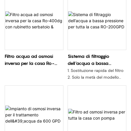
Filtro acqua ad osmosi
Sistema di filtraggio
inversa per la casa Ro-
dell'acqua a bassa
400dg con rubinetto
pressione per tutta la casa
1. Sostituzione rapida del filtro
serbatoio &
RO-200GPD
2. Solo la metà del modello
tradizionale
4. Membrana RO a portata
stabile, lunga durata
5. Opzionale per montaggio a
parete e freestanding
Adatto per: sottolavello di
hotel, casa, negozio di