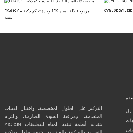
SYB-2PRO-PIP
DS419K - وحدة تحكم ذكية TDS مزدوجة لآلة المياه
النقية
يدة
التركيز على الحلول المخصصة، واختبار العينات
نزل
المتقدمة، ومراقبة الجودة الصارمة، والتزام
جات
AICKSN بتقديم أنظمة تنقية المياه للتطبيقات
مات
التجارية والسكنية والصناعية، وتوفير حلول مبتكرة