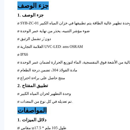
جزء الوصف
1. جزء الوصف
ارة عن وحدة تطهير عالية الطاقة يتم تطبيقها في خزان المياه الكبير
ø
ضوء مؤشر التنبيه، يحذر من نهاية عمر الوحدة
ø
دون’ر تشمل الزئبق
ø
العلامة التجارية UVC-LED: ams OSRAM
ø
ø
IPX6
لية من الأشعة فوق البنفسجية، الماء لتوزيع الحرارة لضمان عمر الوحدة
ø
مادة الفولاذ 304، تضمن درجة الطعام
ø
منتج حاصل على براءة اختراع
ø
2. تطبيق المفتاح
وحدة التطهير لخزان المياه الكبير
ø
تم تعديله في كل نوع من المعدات.
ø
المواصفات
1. دلائل الميزات
ø
مقاس:φ17.5 * طول 105 ملم