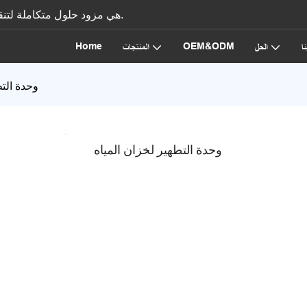
الشركة المصنعة لمعدات معالجة المياه، AICKSN هي مزود حلول متكاملة لتنقية المياه.
Home
OEM&ODM
ا
الحل
المنتجات
وحدة التط
وحدة التطهير لخزان المياه