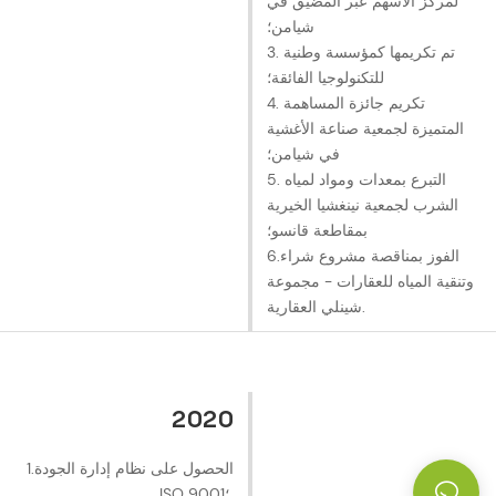
لمركز الأسهم عبر المضيق في
شيامن؛
3. تم تكريمها كمؤسسة وطنية
للتكنولوجيا الفائقة؛
4. تكريم جائزة المساهمة
المتميزة لجمعية صناعة الأغشية
في شيامن؛
5. التبرع بمعدات ومواد لمياه
الشرب لجمعية نينغشيا الخيرية
بمقاطعة قانسو؛
6.الفوز بمناقصة مشروع شراء
وتنقية المياه للعقارات - مجموعة
شينلي العقارية.
2020
1.الحصول على نظام إدارة الجودة
ISO 9001؛