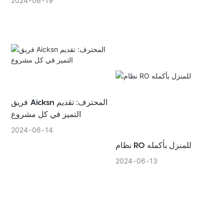
2024
06
19
تكاليف الصيانة والتركيب وخدمات
الفلتر المسبق للمياه هو الحل
ما بعد البيع.
الذي كنت تبحث عنه. من خلال
تركيب فلتر مسبق للمياه، يمكنك
تحقيق أقصى قدر من نظافة
إمدادات المياه لديك، مما يضمن
حصول عائلتك على مياه نظيفة
وآمنة. قل وداعًا للرواسب والكلور
والملوثات الأخرى مع أهمية الفلتر
المسبق للمياه.
فريق Aicksn المحترف: تقديم
التميز في كل مشروع
2024
06
14
نظام RO للمنزل بأكمله
2024
06
13