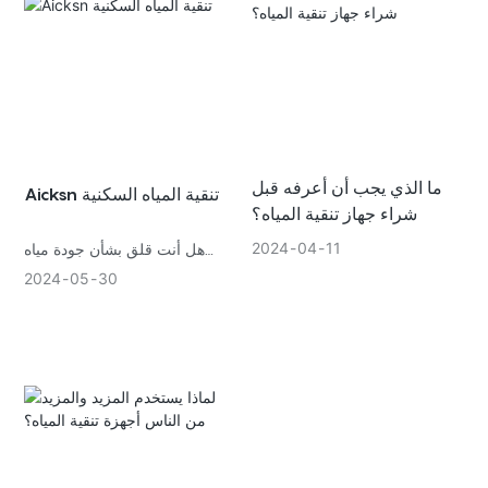
الترشيح المتقدمة المكونة من 4
مراحل، يضمن هذا النظام إزالة
الشوائب والملوثات، مما يوفر
عملية ترشيح موثوقة وموثوقة
إمدادات المياه عالية الجودة
للاستخدام التجاري.
ما الذي يجب أن أعرفه قبل
Aicksn تنقية المياه السكنية
شراء جهاز تنقية المياه؟
2024
04
11
هل أنت قلق بشأن جودة مياه
الشرب الخاصة بك؟ يعد ترشيح
2024
05
30
المياه السكنية هو المفتاح لضمان
أن تكون المياه نظيفة وآمنة
للاستهلاك. مع نظام الترشيح
المناسب، يمكنك التمتع براحة
البال مع العلم أن عائلتك محمية
من الملوثات الضارة. تعرف على
المزيد حول فوائد تنقية المياه
السكنية واتخذ الخطوة الأولى نحو