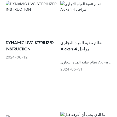
نظام تنقية المياه التجاري
DYNAMIC UVC STERILIZER
Aicksn 4 مراحل
INSTRUCTION
2024
06
12
نظام تنقية المياه التجاري Aicksn
4 مراحل
2024
05
31
مصممة لتلبية المتطلبات العالية
للترشيح التجاري. يوفر هذا النظام
أداء ترشيح فائقًا ومتانة استثنائية
وسهولة في الصيانة، مما يجعله
الخيار الأمثل للشركات التي تبحث
عن مياه نظيفة ونقية. ومع عملية