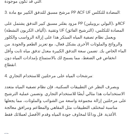
التي قد تكون موجودة.
3. مرشح مسبق للتدفق الكبير مع مادة PP ACF UF المضادة للتكلس:
مزود بفلتر مسبق كبير التدفق يشتمل على PP (البولي بروبيلين)، وACF
(ألياف الكربون النشطة)، وتقنية UF (الترشيح الفائق) المضادة للتكلس،
ويعمل نظام تصفية المياه المبتكر هذا على إزالة الرواسب والكلور
والروائح والملوثات الأخرى بشكل فعال، مع تعزيز الطعم والجودة. من
الماء الخاص بك. تضمن سعة التدفق الكبيرة معدل تدفق مياه ثابت وأقل
انخفاض في الضغط، مما يسمح لك بالاستمتاع بإمدادات المياه دون
انقطاع.
4. مرشحات المياه على مرحلتين للاستخدام التجاري:
وبصرف النظر عن التطبيقات السكنية، فإن نظام تصفية المياه متعدد
الاستخدامات هذا مثالي أيضًا للاستخدام التجاري. وتضمن عملية الترشيح
على مرحلتين إزالة مجموعة واسعة من الشوائب والملوثات، مما يجعلها
مناسبة لمختلف التطبيقات مثل المقاهي والمطاعم ومرافق معالجة
الأغذية. قل وداعًا لمخاوف جودة المياه وقدم الأفضل لعملائك فقط.