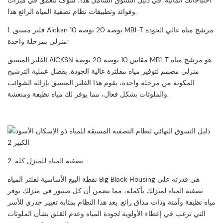
احتياجاتك المائية. في دليل التسوق الشامل هذا، سوف نتعمق في ميزات
وفوائد وتطبيقات نظام تصفية المياه الرائع هذا.
1. فلتر مسبق Aicksn 10 بوصة 20 بوصة MB1-T مرشح مياه عالي الجودة
منزلي بمرحلة واحدة:
الفلتر المسبق AICKSN مقاس 10 بوصة 20 بوصة MB1-T هو مرشح مياه
منزلي مصمم لتوفير مياه مفلترة عالية الجودة. بفضل عملية الترشيح
المكونة من مرحلة واحدة، يقوم هذا الفلتر المسبق بإزالة الشوائب
والملوثات بشكل فعال، مما يوفر لك مياه نظيفة ومنعشة.
2. تصفية المياه للمنزل كله:
نقطة البيع الأساسية لفلتر المياه Big Black Housing هي قدرته على
تصفية المياه لمنزلك بأكمله، مما يضمن أن كل صنبور في منزلك يوفر
مياه نظيفة وآمنة وذات مذاق رائع. يعد هذا النظام بمثابة تغيير جذري للأسر
التي ترغب في إعطاء الأولوية لجودة المياه وعدم القلق بشأن الملوثات