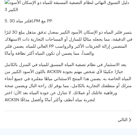
5. فلتر مياه 30LPM مع PP:
يتميز فلتر المياه ذو الإسكان الأسود الكبير بمعدل تدفق مذهل يبلغ 30 لترًا
في الدقيقة، مما يجعله مثاليًا للمنازل أو المساحات التجارية ذات الاستهلاك
العالي للمياه. يضمن فلتر PP المتضمن إزالة الجزيئات الأكبر والرواسب
والصدأ، مما يضمن أن تكون المياه أكثر نظافة وأمانًا.
يعد الاستثمار في نظام تصفية المياه المسبق للمياه في المنزل بالكامل
باللون الأسود الكبير من AICKSN خيارًا حكيمًا لأي شخص مهتم بجودة
المياه الخاصة به. يضمن هذا المنتج الاستثنائي مياهًا مفلترة في جميع أنحاء
منزلك أو منطقتك التجارية بالكامل، مما يوفر لك راحة البال ويضمن صحة
ورفاهية عائلتك أو عملائك. لا تتنازل عن جودة المياه بعد الآن؛ اختر
AICKSN لتجربة مياه أنظف وأكثر أمانًا وأفضل مذاقًا.
التالي