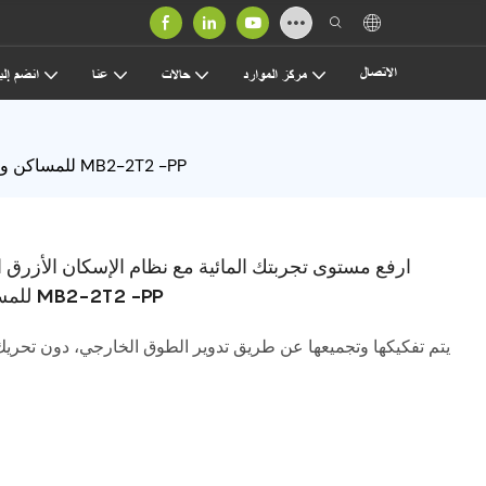
الاتصال
مركز الموارد
حالات
عنا
انضم إلين
Aicksn ارفع مستوى تجربتك المائية مع نظام الإسكان الأزرق الكبير المكون من مرحلتين بواسطة ترشيح PP وFOF للمساكن والمؤسسات التجارية MB2-2T2 -PP
ترشيح PP وFOF للمساكن والمؤسسات التجارية MB2-2T2 -PP
يتم تفكيكها وتجميعها عن طريق تدوير الطوق الخارجي، دون تحريك 