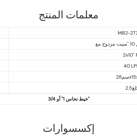
معلمات المنتج
MB2-2T
2x10" 
40 L
28x1
غ2.5
خيط نحاس 1" أو 3/4"
إكسسوارات