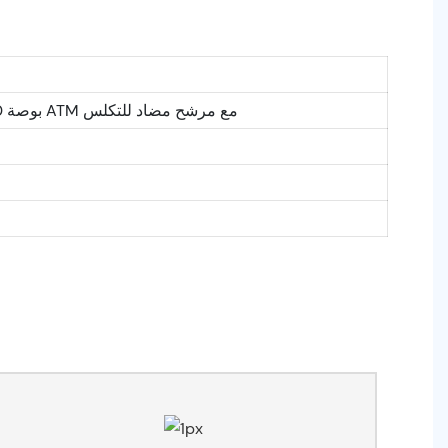
1 × 17 بوصة مرشح PP + 1 × 20 بوصة من ألياف الكربون المنشط ACF + 1 × 10 بوصة ATM مع مرشح مضاد للتكلس